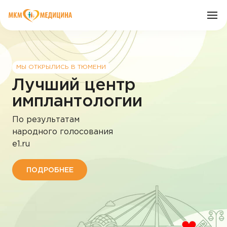
О клинике
МЫ ОТКРЫЛИСЬ В ТЮМЕНИ
МЫ ОТКРЫЛИСЬ В ТЮМЕНИ
МЫ ОТКРЫЛИСЬ В ТЮМЕНИ
Лучший центр
Лучший центр
Лучший центр
Врачи
имплантологии
имплантологии
имплантологии
По результатам
По результатам
По результатам
Услуги
народного голосования
народного голосования
народного голосования
e1.ru
e1.ru
e1.ru
Цены
ПОДРОБНЕЕ
ПОДРОБНЕЕ
ПОДРОБНЕЕ
Пациенту
Акции