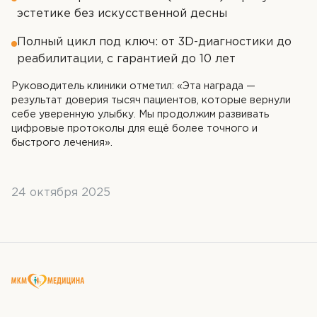
эстетике без искусственной десны
ОТПРАВИТЬ
ОТПРАВИТЬ
Я даю согласие на
обработку персональных
Полный цикл под ключ: от 3D-диагностики до
Я даю согласие на
обработку персональных
данных
данных
реабилитации, с гарантией до 10 лет
ОТПРАВИТЬ
Руководитель клиники отметил: «Эта награда —
Я даю согласие на
обработку персональных
результат доверия тысяч пациентов, которые вернули
данных
себе уверенную улыбку. Мы продолжим развивать
цифровые протоколы для ещё более точного и
быстрого лечения».
24 октября 2025