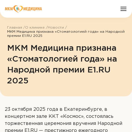
Главная
О клинике
Новости
МКМ Медицина признана «Стоматологией года» на Народной
премии E1.RU 2025
О клинике
МКМ Медицина признана
Врачи
«Стоматологией года» на
Народной премии E1.RU
Услуги
2025
Цены
Пациенту
23 октября 2025 года в Екатеринбурге, в
концертном зале ККТ «Космос», состоялась
Акции
торжественная церемония вручения Народной
премии E1.RU — престижного ежегодного