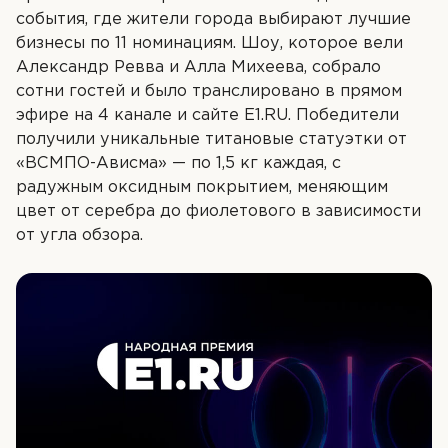
Контакты
события, где жители города выбирают лучшие
бизнесы по 11 номинациям. Шоу, которое вели
Александр Ревва и Алла Михеева, собрало
сотни гостей и было транслировано в прямом
ЗАПИСЬ НА ПРИЁМ
эфире на 4 канале и сайте E1.RU. Победители
получили уникальные титановые статуэтки от
+7 (3452) 58-32-99
«ВСМПО-Ависма» — по 1,5 кг каждая, с
радужным оксидным покрытием, меняющим
цвет от серебра до фиолетового в зависимости
от угла обзора.