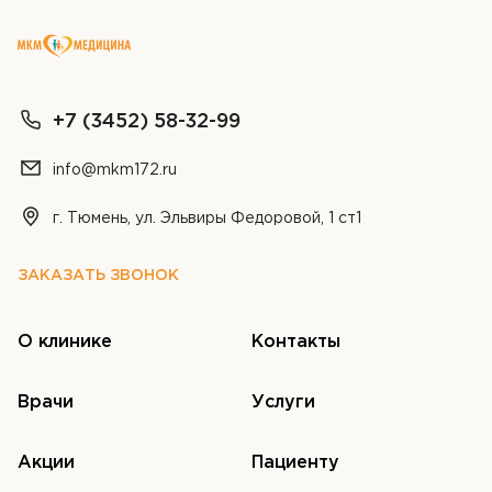
ОТПРАВИТЬ
ОТПРАВИТЬ
Я даю согласие на
обработку персональных
Я даю согласие на
обработку персональных
+7 (3452) 58-32-99
данных
данных
ОТПРАВИТЬ
info@mkm172.ru
Я даю согласие на
обработку персональных
г. Тюмень, ул. Эльвиры Федоровой, 1 ст1
данных
ЗАКАЗАТЬ ЗВОНОК
О клинике
Контакты
Врачи
Услуги
Акции
Пациенту