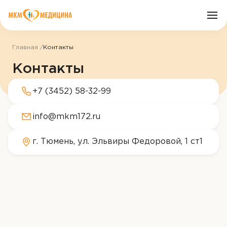
Главная
Контакты
О клинике
Контакты
+7 (3452) 58-32-99
Врачи
info@mkm172.ru
Услуги
г. Тюмень, ул. Эльвиры Федоровой, 1 ст1
Цены
Пациенту
Акции