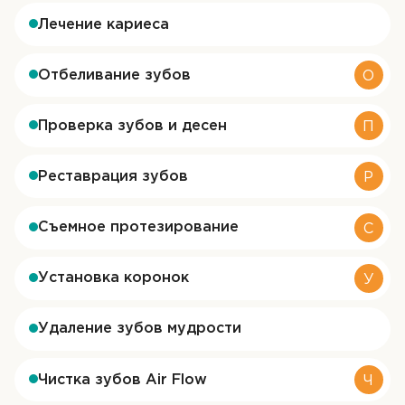
Лечение кариеса
Отбеливание зубов
О
Проверка зубов и десен
П
Реставрация зубов
Р
Съемное протезирование
С
Установка коронок
У
ОТПРАВИТЬ
ОТПРАВИТЬ
Удаление зубов мудрости
Я даю согласие на
обработку персональных
Я даю согласие на
обработку персональных
данных
данных
Чистка зубов Air Flow
Ч
ОТПРАВИТЬ