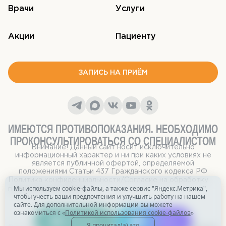
Врачи
Услуги
Акции
Пациенту
ЗАПИСЬ НА ПРИЁМ
ИМЕЮТСЯ ПРОТИВОПОКАЗАНИЯ. НЕОБХОДИМО
ПРОКОНСУЛЬТИРОВАТЬСЯ СО СПЕЦИАЛИСТОМ
Внимание! Данный сайт носит исключительно
информационный характер и ни при каких условиях не
является публичной офертой, определяемой
положениями Статьи 437 Гражданского кодекса РФ
Политика конфиденциальности
/
Согласие на обработку
Мы используем cookie-файлы, а также сервис "Яндекс.Метрика",
персональных данных
чтобы учесть ваши предпочтения и улучшить работу на нашем
сайте. Для дополнительной информации вы можете
ознакомиться с «
Политикой использования cookie-файлов
»
Позвонить
Написать
Я прочитал(а) это