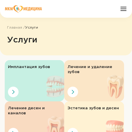
Главная
Услуги
О клинике
Услуги
Врачи
Имплантация зубов
Лечение и удаление
Услуги
зубов
Цены
Пациенту
Лечение десен и
Эстетика зубов и десен
каналов
Акции