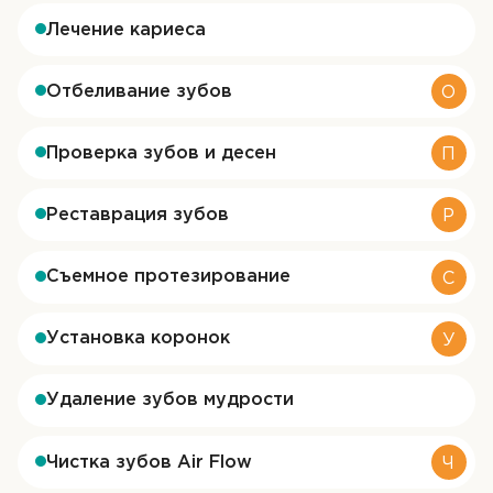
Лечение кариеса
Отбеливание зубов
О
Проверка зубов и десен
П
Реставрация зубов
Р
Съемное протезирование
С
Установка коронок
У
ОТПРАВИТЬ
ОТПРАВИТЬ
Удаление зубов мудрости
Я даю согласие на
обработку персональных
Я даю согласие на
обработку персональных
данных
данных
Чистка зубов Air Flow
Ч
ОТПРАВИТЬ