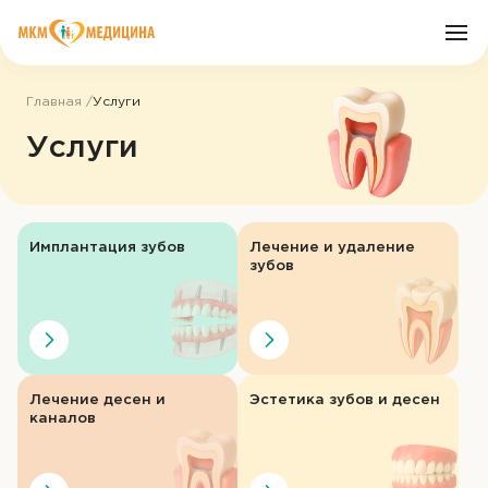
Главная
Услуги
О клинике
Услуги
Врачи
Имплантация зубов
Лечение и удаление
Услуги
зубов
Цены
Пациенту
Лечение десен и
Эстетика зубов и десен
каналов
Акции