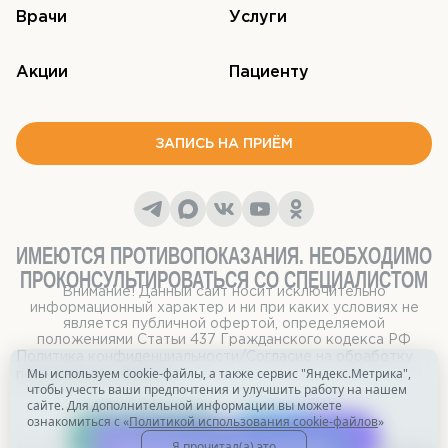
Врачи
Услуги
Акции
Пациенту
ЗАПИСЬ НА ПРИЁМ
ИМЕЮТСЯ ПРОТИВОПОКАЗАНИЯ. НЕОБХОДИМО
ПРОКОНСУЛЬТИРОВАТЬСЯ СО СПЕЦИАЛИСТОМ
Внимание! Данный сайт носит исключительно
информационный характер и ни при каких условиях не
является публичной офертой, определяемой
положениями Статьи 437 Гражданского кодекса РФ
Политика конфиденциальности
/
Согласие на обработку
Мы используем cookie-файлы, а также сервис "Яндекс.Метрика",
персональных данных
чтобы учесть ваши предпочтения и улучшить работу на нашем
сайте. Для дополнительной информации вы можете
ознакомиться с «
Политикой использования cookie-файлов
»
Позвонить
Написать
Я прочитал(а) это